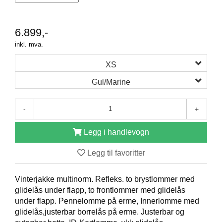
O
F
I
6.899,-
L
inkl. mva.
E
R
XS
I
N
Gul/Marine
G
-
+
O
M
O
Legg i handlevogn
S
S
Legg til favoritter
K
Vinterjakke multinorm. Refleks. to brystlommer med
O
glidelås under flapp, to frontlommer med glidelås
N
T
under flapp. Pennelomme på erme, Innerlomme med
A
glidelås,justerbar borrelås på erme. Justerbar og
K