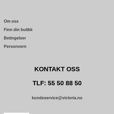
L
D
I
N
G
Om oss
Finn din butikk
O
Betingelser
U
Personvern
T
L
E
T
KONTAKT OSS
TLF: 55 50 88 50
kundeservice@victoria.no