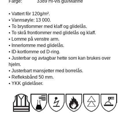
Farge: 3389 Hi-vis gul/Marine
B
E
T
• Vattert fòr 120g/m².
I
• Vannsøyle: 13 000.
N
• To brystlommer med klaff og glidelås.
G
• To skrå frontlommer med glidelås og klaff.
E
• Lomme på venstre arm.
L
• Innerlomme med glidelås.
S
E
• ID-kortlomme od D-ring.
R
• Justerbar og avtagbar hette som kan brukes over
hjelm.
• Justerbart mansjetter med borrelås.
K
• Refleksbånd 50 mm.
U
• YKK glidelåser.
R
S
/
V
E
I
L
E