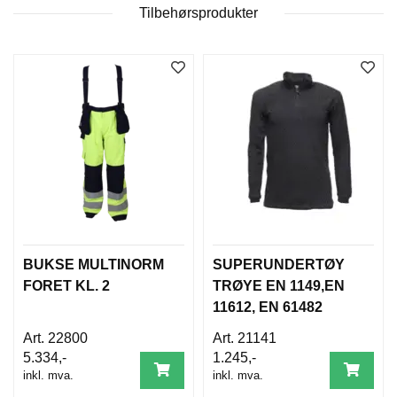
D
Tilbehørsprodukter
N
I
N
G
P
R
O
D
U
K
T
N
BUKSE MULTINORM
SUPERUNDERTØY
Y
FORET KL. 2
TRØYE EN 1149,EN
H
E
11612, EN 61482
T
E
22800
21141
R
5.334,-
1.245,-
inkl. mva.
inkl. mva.