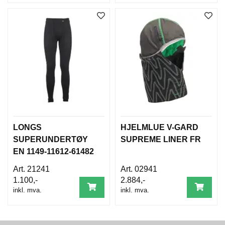
D
A
M
E
S
O
R
T
I
M
E
N
T
LONGS
HJELMLUE V-GARD
SUPERUNDERTØY
SUPREME LINER FR
T
I
EN 1149-11612-61482
L
21241
02941
B
A
1.100,-
2.884,-
K
inkl. mva.
inkl. mva.
E
M
E