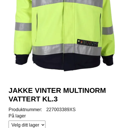
R
O
D
U
K
T
E
R
K
A
M
P
A
N
JAKKE VINTER MULTINORM
J
E
VATTERT KL.3
R
Produktnummer:
227003389XS
På lager
P
R