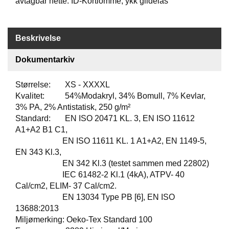
avtagbar hette. ID-Kortlomme, ykk glidelås
T
O
S
S
Beskrivelse
Dokumentarkiv
S
A
Størrelse: XS - XXXXL
M
Kvalitet: 54%Modakryl, 34% Bomull, 7% Kevlar,
F
3% PA, 2% Antistatisk, 250 g/m²
U
Standard: EN ISO 20471 KL. 3, EN ISO 11612
N
N
A1+A2 B1 C1,
S
EN ISO 11611 KL. 1 A1+A2, EN 1149-5,
A
EN 343 Kl.3,
N
EN 342 Kl.3 (testet sammen med 22802)
S
IEC 61482-2 Kl.1 (4kA), ATPV- 40
V
Cal/cm2, ELIM- 37 Cal/cm2.
A
EN 13034 Type PB [6], EN ISO
R
13688:2013
Miljømerking: Oeko-Tex Standard 100