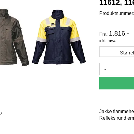
11612, 11
Produktnummer
1.816,-
Fra:
inkl. mva.
Større
-
Jakke flammehem
Refleks rund er