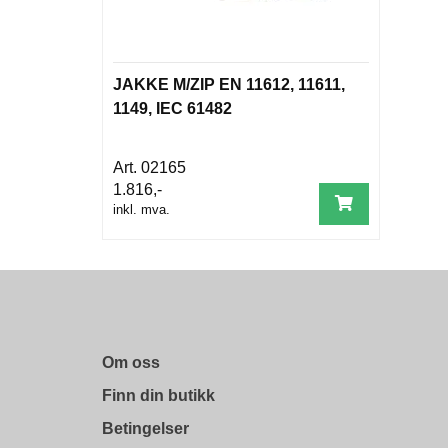
JAKKE M/ZIP EN 11612, 11611,
1149, IEC 61482
02165
1.816,-
inkl. mva.
Om oss
Finn din butikk
Betingelser