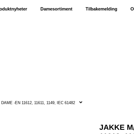
Ris og ros
oduktnyheter
Damesortiment
Tilbakemelding
O
DAME -EN 11612, 11611, 1149, IEC 61482
JAKKE M