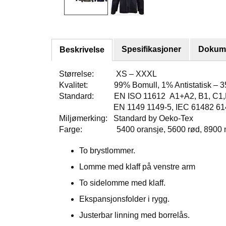
Spesifikasjoner
Dokume
Beskrivelse
Størrelse: XS – XXXL
Kvalitet: 99% Bomull, 1% Antistatisk – 35
Standard: EN ISO 11612 A1+A2, B1, C1,E3
EN 1149 1149-5, IEC 61482 61482-2 
Miljømerking: Standard by Oeko-Tex
Farge: 5400 oransje, 5600 rød, 8900 mari
To brystlommer.
Lomme med klaff på venstre arm
To sidelomme med klaff.
Ekspansjonsfolder i rygg.
Justerbar linning med borrelås.