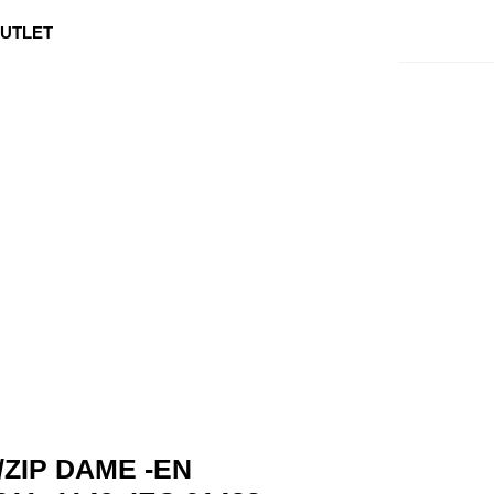
0
Min side
Kundeservice
Favoritter
UTLET
/ZIP DAME -EN