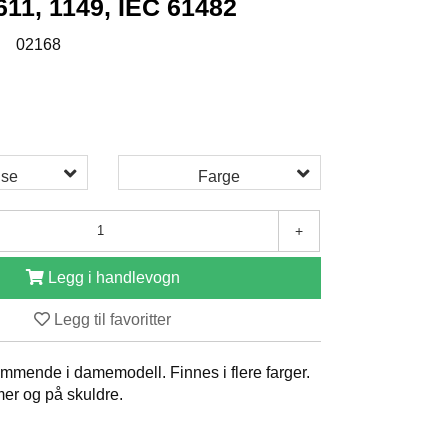
611, 1149, IEC 61482
:
02168
lse
Farge
+
Legg i handlevogn
Legg til favoritter
mende i damemodell. Finnes i flere farger.
mer og på skuldre.