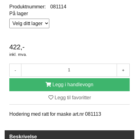
R
Produktnummer:
081114
O
På lager
D
U
K
T
E
R
422,-
inkl. mva.
K
-
+
A
M
P
Legg i handlevogn
A
N
Legg til favoritter
J
E
R
Hodering med ratt for maske art.nr 081113
P
Beskrivelse
R