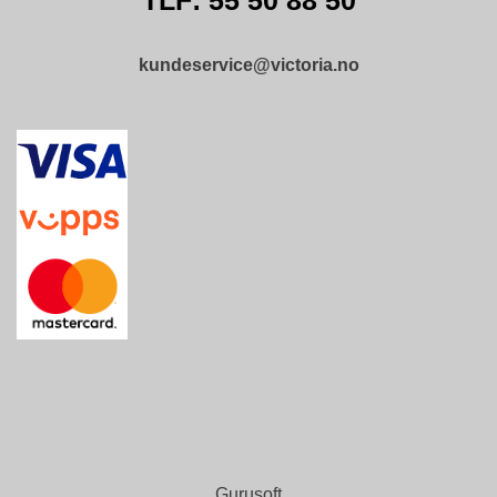
TLF: 55 50 88 50
T
O
S
kundeservice@victoria.no
S
S
A
M
F
U
N
N
S
A
N
S
V
A
R
Gurusoft