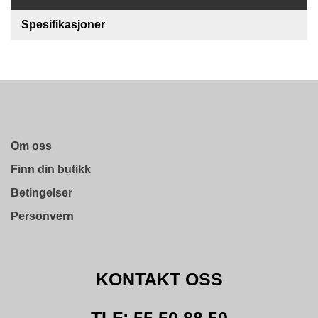
O
Spesifikasjoner
F
I
L
E
R
I
N
G
Om oss
O
Finn din butikk
M
O
Betingelser
S
S
Personvern
K
O
N
KONTAKT OSS
T
A
K