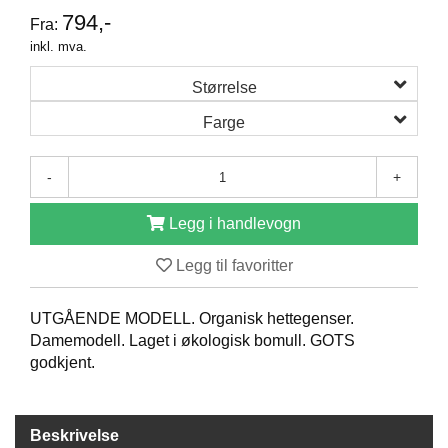
O
794,-
Fra:
F
inkl. mva.
I
L
Størrelse
E
R
Farge
I
N
G
-
+
O
Legg i handlevogn
M
O
Legg til favoritter
S
S
UTGÅENDE MODELL. Organisk hettegenser.
Damemodell. Laget i økologisk bomull. GOTS
K
godkjent.
O
N
T
A
Beskrivelse
K