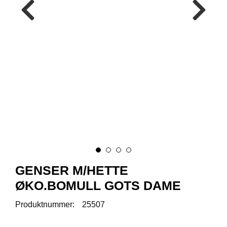
R
O
D
U
K
T
E
R
K
A
M
P
A
N
J
GENSER M/HETTE
E
R
ØKO.BOMULL GOTS DAME
Produktnummer:
25507
P
R