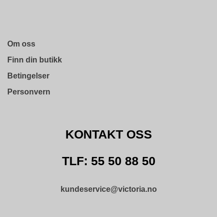
B
E
T
I
N
Om oss
G
E
Finn din butikk
L
Betingelser
S
E
Personvern
R
K
KONTAKT OSS
U
R
S
TLF: 55 50 88 50
/
V
E
kundeservice@victoria.no
I
L
E