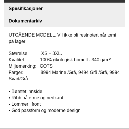
T
Spesifikasjoner
O
S
S
Dokumentarkiv
UTGÅENDE MODELL. Vil ikke bli restnotert når tomt
S
på lager
A
M
Størrelse: XS – 3XL.
F
Kvalitet: 100% økologisk bomull - 340 g/m ².
U
Miljømerking: GOTS
N
Farger: 8994 Marine /Grå, 9494 Grå /Grå, 9994
N
S
Svart/Grå
A
N
• Børstet innside
S
• Ribb på erme og nedkant
V
• Lommer i front
A
• God passform og moderne design
R