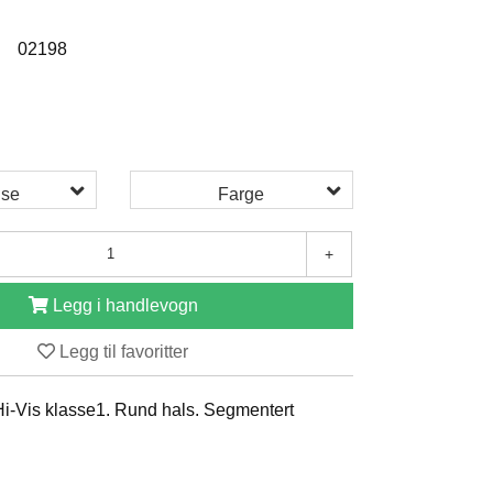
:
02198
lse
Farge
+
Legg i handlevogn
Legg til favoritter
i-Vis klasse1. Rund hals. Segmentert