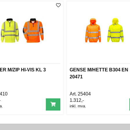
R M/ZIP HI-VIS KL 3
GENSE M/HETTE B304 EN
20471
410
25404
-
1.312,-
a.
inkl. mva.