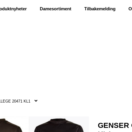
Ris og ros
oduktnyheter
Damesortiment
Tilbakemelding
O
LEGE 20471 KL1
GENSER 