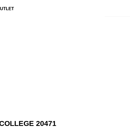
0
Min side
Kundeservice
Favoritter
UTLET
COLLEGE 20471