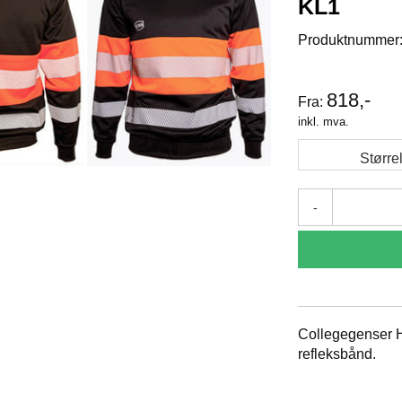
KL1
Produktnummer
818,-
Fra:
inkl. mva.
Større
-
Collegegenser H
refleksbånd.