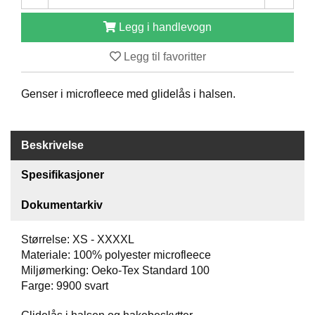
O
F
Legg i handlevogn
I
L
Legg til favoritter
E
R
I
Genser i microfleece med glidelås i halsen.
N
G
Beskrivelse
O
M
Spesifikasjoner
O
S
Dokumentarkiv
S
Størrelse: XS - XXXXL
K
Materiale: 100% polyester microfleece
O
Miljømerking: Oeko-Tex Standard 100
N
T
Farge: 9900 svart
A
K