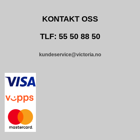
D
N
I
KONTAKT OSS
N
G
TLF: 55 50 88 50
P
R
kundeservice@victoria.no
O
D
U
K
T
N
Y
H
E
T
E
R