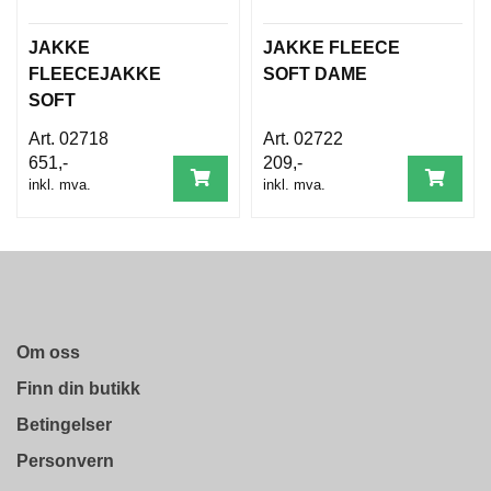
B
E
JAKKE
JAKKE FLEECE
T
I
FLEECEJAKKE
SOFT DAME
N
SOFT
G
E
02718
02722
L
651,-
209,-
S
inkl. mva.
inkl. mva.
E
R
K
U
R
Om oss
S
/
Finn din butikk
V
E
Betingelser
I
L
Personvern
E