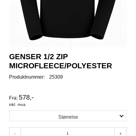
R
O
D
U
K
T
E
R
GENSER 1/2 ZIP
K
MICROFLEECE/POLYESTER
A
M
Produktnummer:
25309
P
A
N
578,-
J
Fra:
E
inkl. mva.
R
Størrelse
P
-
+
R