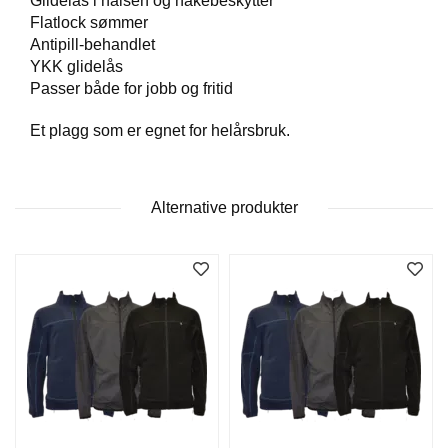
Glidelås i halsen og hakebeskytter
T
Flatlock sømmer
O
Antipill-behandlet
S
YKK glidelås
S
Passer både for jobb og fritid
Et plagg som er egnet for helårsbruk.
S
A
M
F
Alternative produkter
U
N
N
S
A
N
S
V
A
R