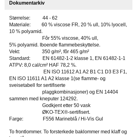
Dokumentarkiv
T
O
S
Størrelse: 44 - 62
S
Materiale: 60 % viscose FR, 20 % ull, 10% lyocell,
10 % polyamid.
Fôr 55% viscose, 40% ull,
S
5% polyamid. Iboende flammebeskyttelse.
A
Vekt: 350 g/m², fôr 465 g/m²
M
Standard: EN 61482-1-2 klasse 1, EN 61482-1-1
F
ATPV: 8,0 cal/cm² HAF 78,2 %.
U
N
EN ISO 11612 A1 A2 B1 C1 D3 E3 F1,
N
EN ISO 11611 A1 A2 klasse 1(se flamme- og
S
sveisetabell for sertifiserte
A
plaggkombinasjoner) og EN 14404
N
sammen med kneputer 124292.
S
Godkjent etter 50 vask
V
ØKO-TEX®-sertifisert.
A
R
Farge: F556 Marineblå / Hi-Vis Gul
To frontlommer. To forsterkede baklommer med klaff og