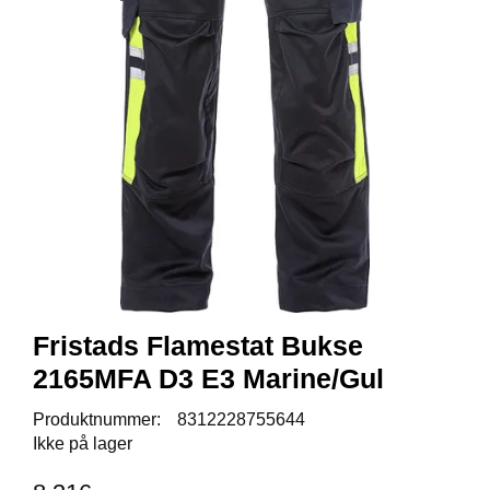
R
O
D
U
K
T
E
R
K
A
M
P
A
N
Fristads Flamestat Bukse
J
E
2165MFA D3 E3 Marine/Gul
R
Produktnummer:
8312228755644
Ikke på lager
P
R