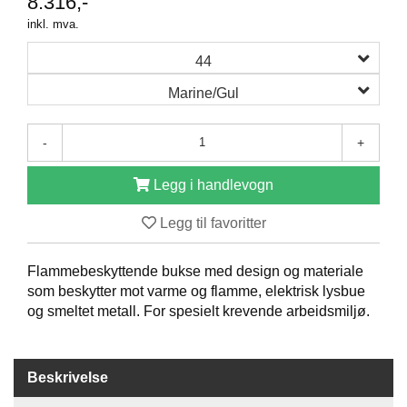
8.316,-
O
inkl. mva.
F
I
44
L
E
Marine/Gul
R
I
N
-
+
G
Legg i handlevogn
O
M
Legg til favoritter
O
S
S
Flammebeskyttende bukse med design og materiale
som beskytter mot varme og flamme, elektrisk lysbue
og smeltet metall. For spesielt krevende arbeidsmiljø.
K
O
N
T
Beskrivelse
A
K