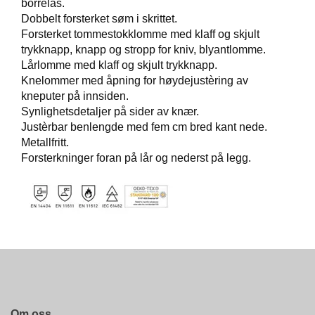
borrelås.
B
E
Dobbelt forsterket søm i skrittet.
T
Forsterket tommestokklomme med klaff og skjult
I
trykknapp, knapp og stropp for kniv, blyantlomme.
N
Lårlomme med klaff og skjult trykknapp.
G
Knelommer med åpning for høydejustèring av
E
kneputer på innsiden.
L
Synlighetsdetaljer på sider av knær.
S
E
Justèrbar benlengde med fem cm bred kant nede.
R
Metallfritt.
Forsterkninger foran på lår og nederst på legg.
K
U
R
S
/
V
E
I
L
E
Om oss