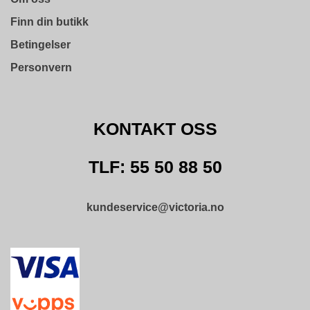
D
N
Finn din butikk
I
N
Betingelser
G
Personvern
P
R
KONTAKT OSS
O
D
U
TLF: 55 50 88 50
K
T
N
kundeservice@victoria.no
Y
H
E
T
E
R