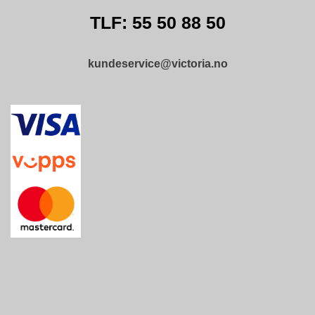
L
D
TLF: 55 50 88 50
I
N
G
kundeservice@victoria.no
O
U
T
L
E
T