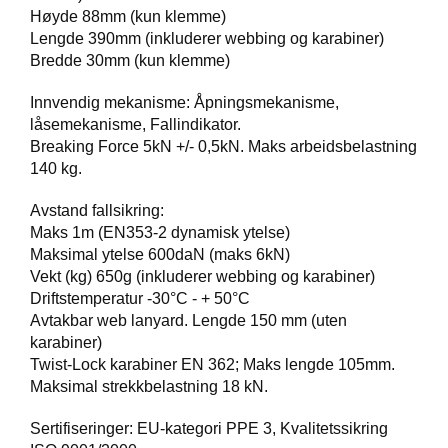
B
Høyde 88mm (kun klemme)
E
Lengde 390mm (inkluderer webbing og karabiner)
T
Bredde 30mm (kun klemme)
I
N
G
Innvendig mekanisme: Åpningsmekanisme,
E
låsemekanisme, Fallindikator.
L
Breaking Force 5kN +/- 0,5kN. Maks arbeidsbelastning
S
140 kg.
E
R
Avstand fallsikring:
Maks 1m (EN353-2 dynamisk ytelse)
Maksimal ytelse 600daN (maks 6kN)
K
Vekt (kg) 650g (inkluderer webbing og karabiner)
U
Driftstemperatur -30°C - + 50°C
R
Avtakbar web lanyard. Lengde 150 mm (uten
S
/
karabiner)
V
Twist-Lock karabiner EN 362; Maks lengde 105mm.
E
Maksimal strekkbelastning 18 kN.
I
L
Sertifiseringer: EU-kategori PPE 3, Kvalitetssikring
E