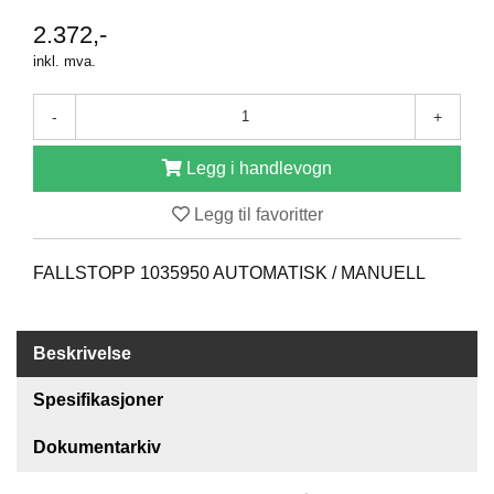
O
2.372,-
F
inkl. mva.
I
L
E
-
+
R
I
N
Legg i handlevogn
G
Legg til favoritter
O
M
FALLSTOPP 1035950 AUTOMATISK / MANUELL
O
S
S
Beskrivelse
K
Spesifikasjoner
O
N
T
Dokumentarkiv
A
K