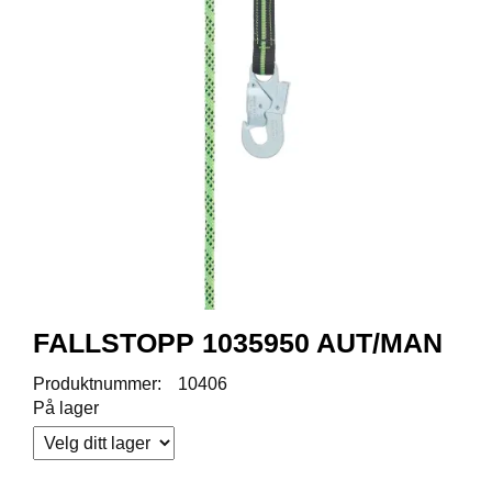
R
O
D
U
K
T
E
R
K
A
M
P
A
N
FALLSTOPP 1035950 AUT/MAN
J
E
Produktnummer:
10406
R
På lager
P
R