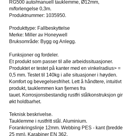
RG500 auto/manuell tauklemme, Ø12mm,
T
m/forlengelse 0,3m.
O
Produktnummer: 1035950.
S
S
Produkttype: Fallbeskyttelse
Merke: Miller av Honeywell
Bruksområde: Bygg og Anlegg.
S
A
M
Funksjoner og fordeler.
F
Et produkt som passer til alle arbeidssituasjoner.
U
Produktet er testet på kanter med en vinkelradius> =
N
0,5 mm. Testet til 140kg i alle situasjoner i høyden.
N
Komfort og bevegelsesfrihet. Lett å håndtere, intuitivt
S
produkt, tauklemmen kan fjernes fra
A
N
tauet. Korrosjonsbestandig rustfri stålkonstruksjon gir
S
økt holdbarhet.
V
A
Teknisk beskrivelse.
R
Tauklemme i rustfritt stål. Aluminium.
Forankringslinje 12mm. Webbing PES - kant (bredde
25 mm). Karabiner EN 362.