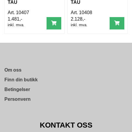
D
TAU
TAU
A
M
10407
10408
E
1.481,-
2.128,-
S
inkl. mva.
inkl. mva.
O
R
T
I
M
E
N
T
Om oss
Finn din butikk
T
I
Betingelser
L
B
Personvern
A
K
E
M
KONTAKT OSS
E