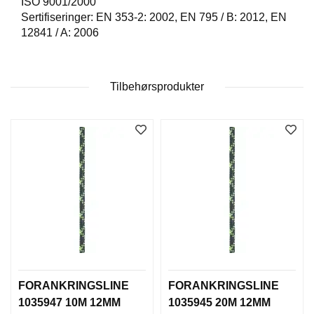
ISO 9001/2000
D
Sertifiseringer: EN 353-2: 2002, EN 795 / B: 2012, EN
N
I
12841 / A: 2006
N
G
Tilbehørsprodukter
P
R
O
D
U
K
T
N
Y
H
E
T
E
R
FORANKRINGSLINE
FORANKRINGSLINE
1035947 10M 12MM
1035945 20M 12MM