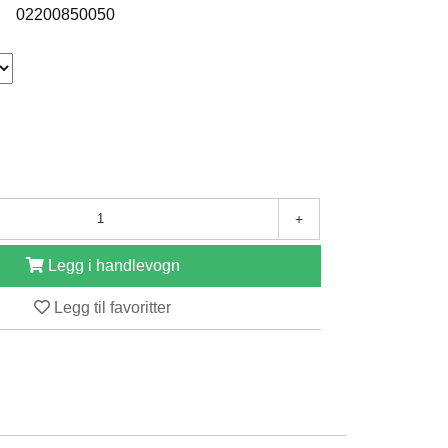
:
02200850050
+
Legg i handlevogn
Legg til favoritter