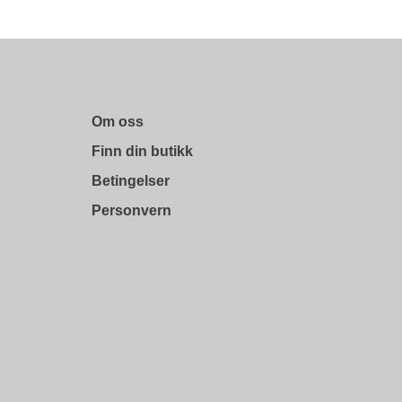
Om oss
Finn din butikk
Betingelser
Personvern