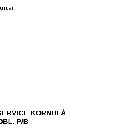
0
Min side
Kundeservice
Favoritter
UTLET
SERVICE KORNBLÅ
BL. P/B