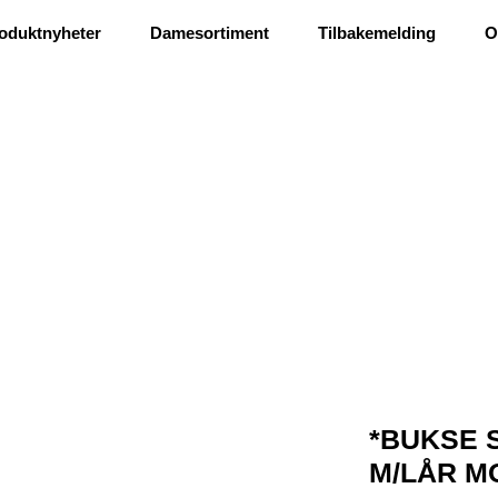
Ris og ros
oduktnyheter
Damesortiment
Tilbakemelding
O
*BUKSE 
M/LÅR MO