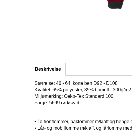
Beskrivelse
Størrelse: 46 - 64, korte ben D92 - D108
Kvalitet: 65% polyester, 35% bomull - 300g/m2
Miljømerking: Oeko-Tex Standard 100
Farge: 5699 rød/svart
• To frontlommer, baklommer m/klaff og henge
• Lår- og mobillomme m/klaff, og lårlomme me