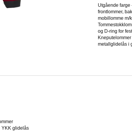
Utgående farge 
frontlommer, ba
mobillomme m/kl
Tommestokklomme
og D-ring for fe
Kneputelommer 
metallglidelås i 
lommer
d YKK glidelås