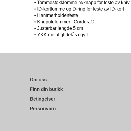
• Tommestokklomme m/knapp for feste av kniv
• ID-kortlomme og D-ring for feste av ID-kort
• Hammerholderfeste
• Kneputelommer i Cordura®
• Justerbar lengde 5 cm
• YKK metallglidelås i gylf
Om oss
Finn din butikk
Betingelser
Personvern