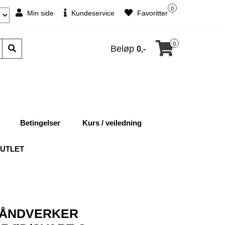
0
Min side
Kundeservice
Favoritter
0
Beløp
0,-
Betingelser
Kurs / veiledning
UTLET
HÅNDVERKER