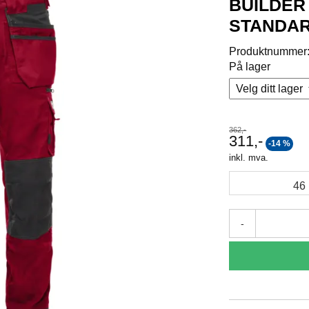
BUILDER
STANDA
Produktnummer
På lager
362,-
311,-
-14 %
inkl. mva.
46
-