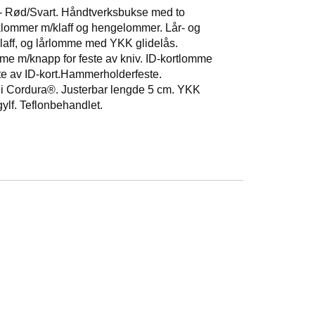
- Rød/Svart. Håndtverksbukse med to
klommer m/klaff og hengelommer. Lår- og
aff, og lårlomme med YKK glidelås.
 m/knapp for feste av kniv. ID-kortlomme
ste av ID-kort.Hammerholderfeste.
i Cordura®. Justerbar lengde 5 cm. YKK
gylf. Teflonbehandlet.