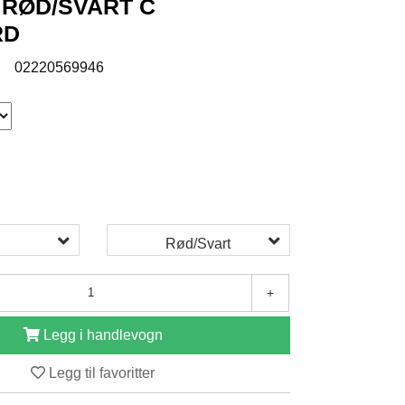
 RØD/SVART C
RD
:
02220569946
Rød/Svart
+
Legg i handlevogn
Legg til favoritter