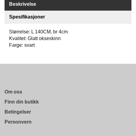
Beskrivelse
O
F
Spesifikasjoner
I
L
E
Størrelse: L 140CM, br 4cm
R
Kvalitet: Glatt okseskinn
I
Farge: svart
N
G
O
M
O
S
S
Om oss
Finn din butikk
K
O
Betingelser
N
Personvern
T
A
K