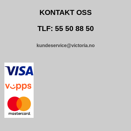
T
O
KONTAKT OSS
S
S
TLF: 55 50 88 50
S
kundeservice@victoria.no
A
M
F
U
N
N
S
A
N
S
V
A
R