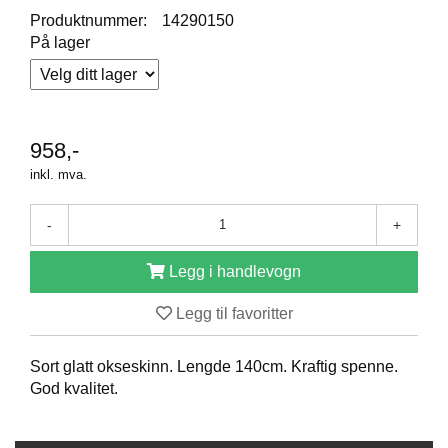
R
Produktnummer:
14290150
O
På lager
D
U
K
T
E
R
958,-
inkl. mva.
K
-
+
A
M
P
Legg i handlevogn
A
N
Legg til favoritter
J
E
R
Sort glatt okseskinn. Lengde 140cm. Kraftig spenne.
God kvalitet.
P
R