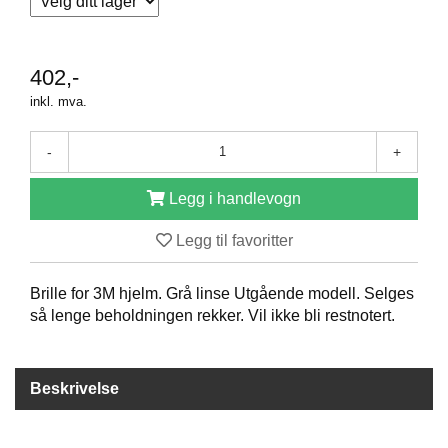
R
O
D
U
402,-
K
T
inkl. mva.
E
R
-
+
Legg i handlevogn
K
A
Legg til favoritter
M
P
A
Brille for 3M hjelm. Grå linse Utgående modell. Selges
N
så lenge beholdningen rekker. Vil ikke bli restnotert.
J
E
R
Beskrivelse
P
R