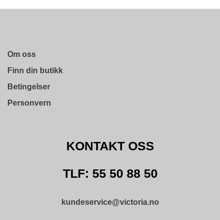
O
F
I
L
E
Om oss
R
I
Finn din butikk
N
G
Betingelser
Personvern
O
M
O
S
KONTAKT OSS
S
K
TLF: 55 50 88 50
O
N
T
kundeservice@victoria.no
A
K